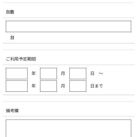
台数
台
ご利用予定期間
年
月
日 ～
年
月
日まで
備考欄