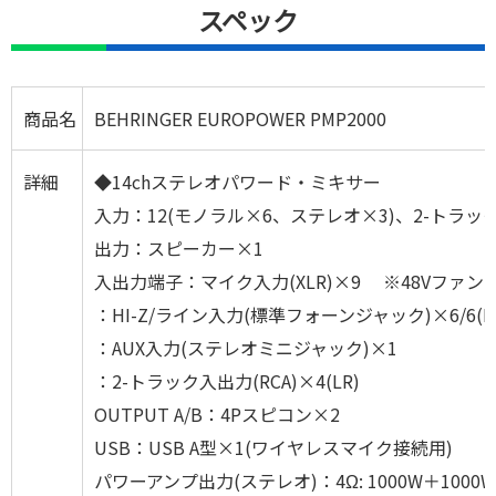
スペック
商品名
BEHRINGER EUROPOWER PMP2000
詳細
◆14chステレオパワード・ミキサー
入力：12(モノラル×6、ステレオ×3)、2-トラッ
出力：スピーカー×1
入出力端子：マイク入力(XLR)×9 ※48Vファ
：HI-Z/ライン入力(標準フォーンジャック)×6/6(L
：AUX入力(ステレオミニジャック)×1
：2-トラック入出力(RCA)×4(LR)
OUTPUT A/B：4Pスピコン×2
USB：USB A型×1(ワイヤレスマイク接続用)
パワーアンプ出力(ステレオ)：4Ω: 1000W＋1000W