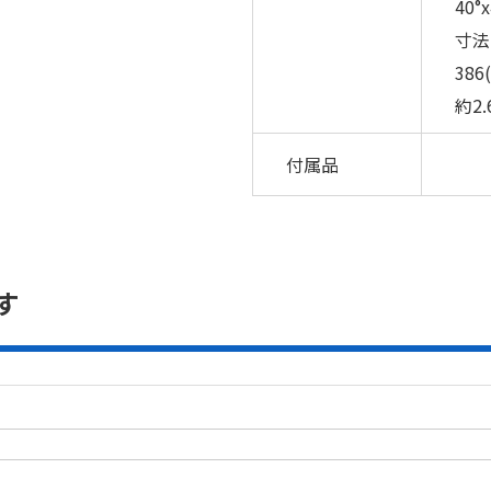
40°
寸法
386
約2.
付属品
す