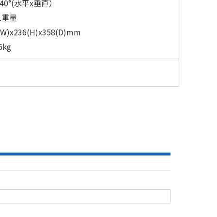
x40°(水平x垂直）
.重量
(W)x236(H)x358(D)mm
6kg