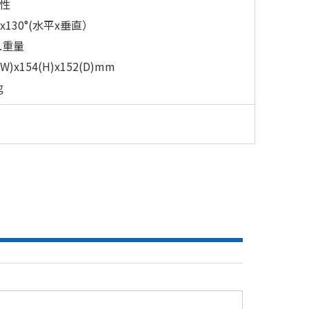
性
°x130°(水平x垂直）
.重量
(W)x154(H)x152(D)mm
㎏