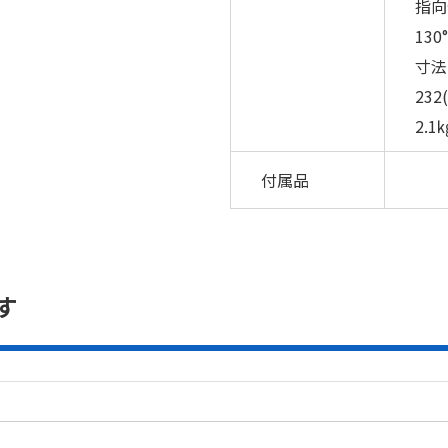
指向
130
寸法
232
2.1
付属品
す