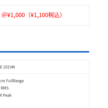
＠¥1,000（¥1,100税込）
E 101VM
cm FullRange
 RMS
W Peak