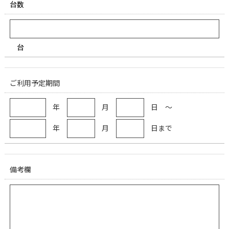
台数
台
ご利用予定期間
年
月
日 ～
年
月
日まで
備考欄