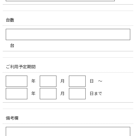
台数
台
ご利用予定期間
年
月
日 ～
年
月
日まで
備考欄