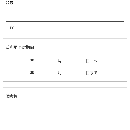
台数
台
ご利用予定期間
年
月
日 ～
年
月
日まで
備考欄