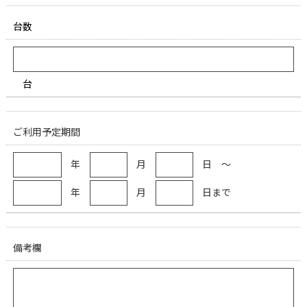
台数
台
ご利用予定期間
年
月
日 ～
年
月
日まで
備考欄