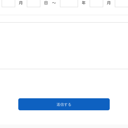
年
月
日 ～
年
月