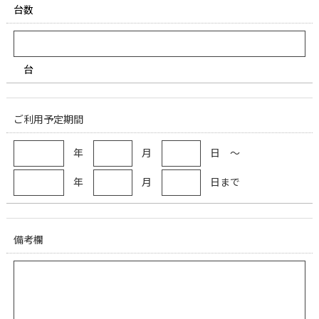
台数
台
ご利用予定期間
年
月
日 ～
年
月
日まで
備考欄