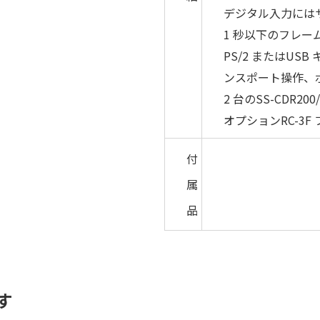
デジタル入力には
1 秒以下のフレー
PS/2 またはU
ンスポート操作、
2 台のSS-CDR20
オプションRC-3
付
属
品
す