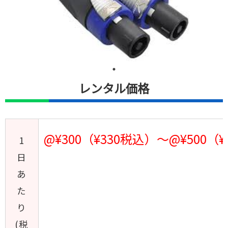
レンタル価格
@¥300（¥330税込）～@¥500（
1
日
あ
た
り
(税