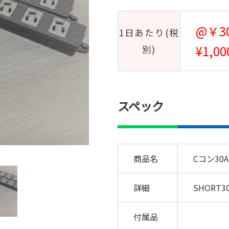
@￥3
1日あたり(税
¥1,0
別)
スペック
商品名
Cコン3
詳細
SHORT3
付属品