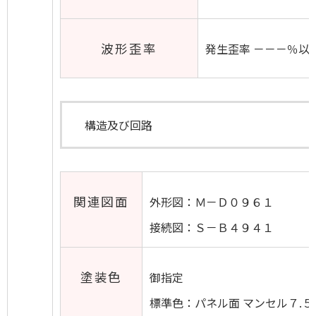
波形歪率
発生歪率 －－－％以
構造及び回路
関連図面
外形図：Ｍ－Ｄ０９６１
接続図：Ｓ－Ｂ４９４１
塗装色
御指定
標準色：パネル面 マンセル７.