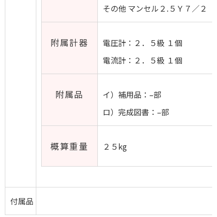
その他 マンセル２.５Ｙ７／２
附属計器
電圧計：２．５級 １個
電流計：２．５級 １個
附属品
イ）補用品：–部
ロ）完成図書：–部
概算重量
２５kg
付属品