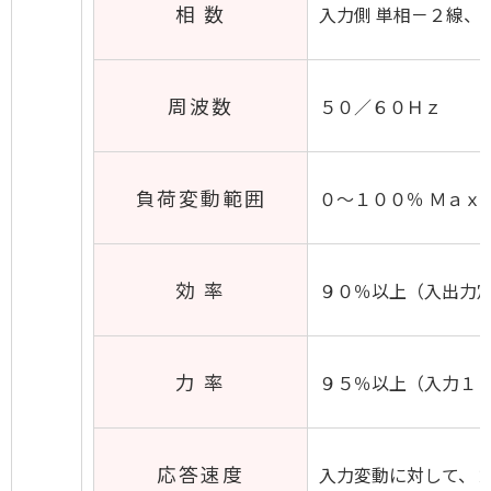
相 数
入力側 単相－２線、
周波数
５０／６０Ｈｚ
負荷変動範囲
０～１００％ Ｍａｘ
効 率
９０％以上（入出力
力 率
９５％以上（入力１
応答速度
入力変動に対して、２