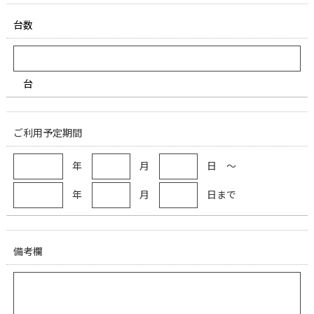
台数
台
ご利用予定期間
年
月
日 ～
年
月
日まで
備考欄