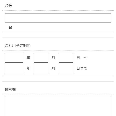
台数
台
ご利用予定期間
年
月
日 ～
年
月
日まで
備考欄